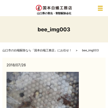
メ
山口県の害虫・害獣駆除会社
bee_img003
山口市の白蟻駆除なら「国本白蟻工務店」にお任せ！
bee_img003
2018/07/26