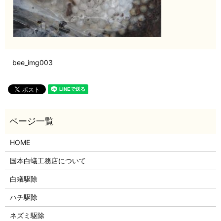
bee_img003
HOME
国本白蟻工務店について
白蟻駆除
ハチ駆除
ネズミ駆除