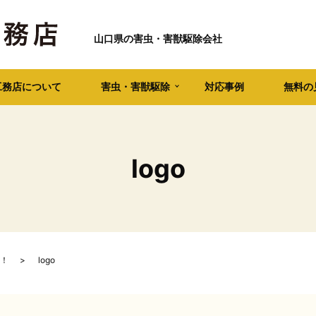
山口県の害虫・害獣駆除会社
工務店について
害虫・害獣駆除
対応事例
無料の
logo
！
logo