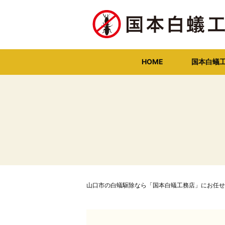
HOME
国本白蟻
山口市の白蟻駆除なら「国本白蟻工務店」にお任せ